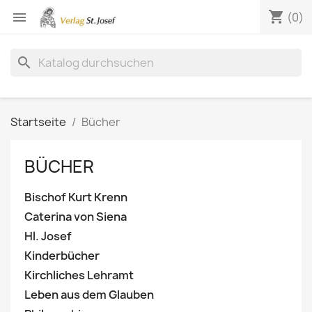
shopping_cart

(0)
search
Startseite
Bücher
BÜCHER
Bischof Kurt Krenn
Caterina von Siena
Hl. Josef
Kinderbücher
Kirchliches Lehramt
Leben aus dem Glauben