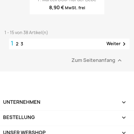
8,90 €
MwSt. frei
1 - 15 von 38 Artikel(n)
1

Weiter
2
3
Zum Seitenanfang

UNTERNEHMEN

BESTELLUNG

UNSER WEBSHOP
keyboard_arrow_down