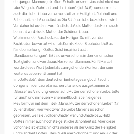
des jungen Mannes getroffen. Er hatte erkannt, Jesus ist nicht nur
„der Weg, die Wahrheit und das Leben“ (Joh 14,6), sondern er ist
auch die Liebe. Liebe von unvorstellbarer Heiligkeit, Reinheit und
Schönheit, sodaß er selbst als Die Schöne Liebe bezeichnet wird.
Von daher ist es dann verständlich, daß die Mutter des Herrn auch
benannt wird als die Mutter der Schönen Liebe.
Wie immer der Ausdruck aus der Heiligen Schrift von den
Fachleuten bewertet wird – als Kerntext der Bibel oder bloß als
Randbemerkung – Gottes Geist inspiriert auch
„Randbemerkungen“, läßt sie unversehens in den kanonischen
Text gleiten und von da aus Herzen entflammen. Für P. Marcell
wurde dieses Wort jedenfalls zum glühenden Funken, der sein
weiteres Leben entflammt hat.
Im „Gotteslob“, dem deutschen Einheitsgesangbuch taucht
übrigens in der Lauretanischen Litanei die ausgeklammerte
„Glosse“ als Anrufung wieder auf: „Mutter der Schönen Liebe, bitte
für uns!“ und im neuen Marienmeßbuch ist ein eigenes
Meßformular mit dem Titel: „Maria, Mutter der Schönen Liebe“ (Nr.
36) enthalten. Hier wird zwar die Liebe Mariens als schön
gepriesen, weil sie „voll der Gnade“ war und Gnade bzw. Huld
Gottes immer auch höchste geistliche Schönheit ist. Aber diese
Schönheit ist letztlich nichts anderes als der Glanz der Heiligkeit
und Wahrheit Gottes, „des Quells aller Schönheit“ und ein Bild der