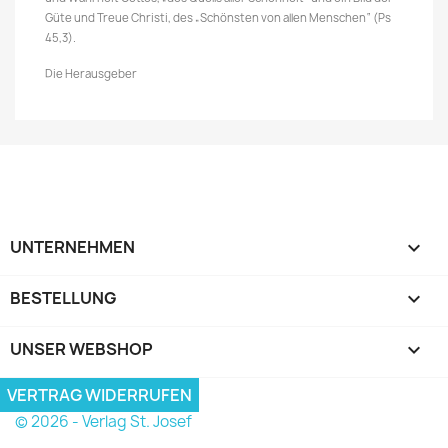
Güte und Treue Christi, des „Schönsten von allen Menschen“ (Ps
45,3).
Die Herausgeber
UNTERNEHMEN

BESTELLUNG

UNSER WEBSHOP
keyboard_arrow_down
VERTRAG WIDERRUFEN
© 2026 - Verlag St. Josef