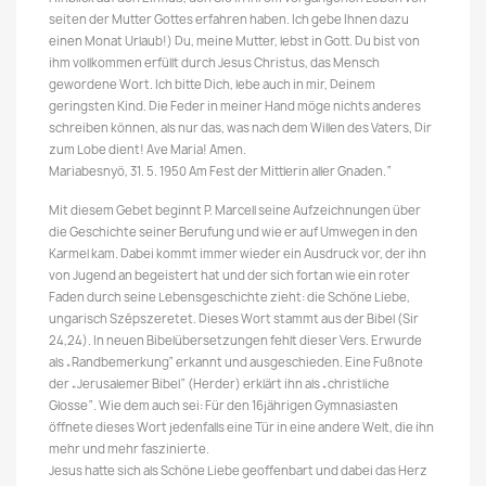
seiten der Mutter Gottes erfahren haben. Ich gebe Ihnen dazu
einen Monat Urlaub!) Du, meine Mutter, lebst in Gott. Du bist von
ihm vollkommen erfüllt durch Jesus Christus, das Mensch
gewordene Wort. Ich bitte Dich, lebe auch in mir, Deinem
geringsten Kind. Die Feder in meiner Hand möge nichts anderes
schreiben können, als nur das, was nach dem Willen des Vaters, Dir
zum Lobe dient! Ave Maria! Amen.
Mariabesnyö, 31. 5. 1950 Am Fest der Mittlerin aller Gnaden.“
Mit diesem Gebet beginnt P. Marcell seine Aufzeichnungen über
die Geschichte seiner Berufung und wie er auf Umwegen in den
Karmel kam. Dabei kommt immer wieder ein Ausdruck vor, der ihn
von Jugend an begeistert hat und der sich fortan wie ein roter
Faden durch seine Lebensgeschichte zieht: die Schöne Liebe,
ungarisch Szépszeretet. Dieses Wort stammt aus der Bibel (Sir
24,24). In neuen Bibelübersetzungen fehlt dieser Vers. Erwurde
als „Randbemerkung“ erkannt und ausgeschieden. Eine Fußnote
der „Jerusalemer Bibel“ (Herder) erklärt ihn als „christliche
Glosse“. Wie dem auch sei: Für den 16jährigen Gymnasiasten
öffnete dieses Wort jedenfalls eine Tür in eine andere Welt, die ihn
mehr und mehr faszinierte.
Jesus hatte sich als Schöne Liebe geoffenbart und dabei das Herz