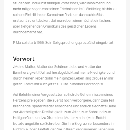
Studenten und kunstsinnigen Professors, wird dann mehr und
mehr mitgezogen von seinen Erlebnissen im 1. Weltkrieg bis hin zu
seinem Eintritt in den Karmel von Raab ­ um dann schließlich
erstaunt zu entdecken, daß man eben einen höchst einfachen,
aber tiefgehenden Grundkurs des geistlichen Lebens
durchgemacht hat.
P. Marcell starb 1966. Sein Seligsprechungsprozeß ist eingeleitet.
Vorwort
„Meine Mutter, Mutter der Schönen Liebe und Mutter der
Barmherzigkeit! Du hast herabgeblickt auf meine Niedrigkeit und
durch Deinen lieben Sohn mein ganzes Leben lang Großes an mir
getan. Komm mir auch jetzt zu Hilfe in meiner Bedrängnis!
Auf Befehl meiner Vorgesetzten soll ich die Geheimnisse meines
Herzens preisgeben: die zuerst noch verborgene, dann zum Teil
brennende, später wieder erloschene und endlich sieghafte Liebe
zur Allerheiligsten Dreifaltigkeit, zum Vater, zum Sohn und zum
Heiligen Geist und zu Dir, meiner Mutter Maria! (Mein Befehl
lautete ungefähr so: Schreiben Sie Ihre Biographie, besonders im
Hinblick auf den Einfluß, den Sie in Ihrem vergangenen Leben von