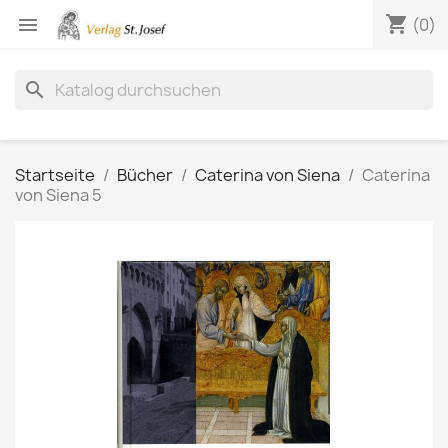
shopping_cart

(0)
search
Startseite
Bücher
Caterina von Siena
Caterina
von Siena 5