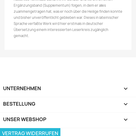
Ergänzungsband (Supplementum) folgen, in dem er alles
zuammengetragen hat, was er noch über die Heilige finden konnte
und bisher unveröffentlicht geblieben war. Dieses in lateinischer
Sprache verfaßte Werk wird hier erstmals in deutscher
Übersetzung einem interessierten Leserkreis zugänglich
gemacht.
UNTERNEHMEN

BESTELLUNG

UNSER WEBSHOP
keyboard_arrow_down
VERTRAG WIDERRUFEN