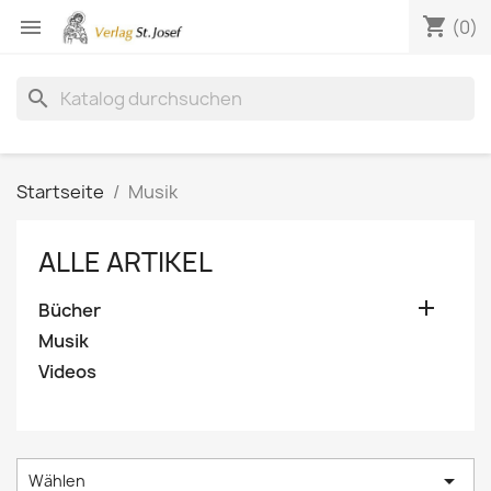
shopping_cart

(0)
search
Startseite
Musik
ALLE ARTIKEL

Bücher
Musik
Videos

Wählen