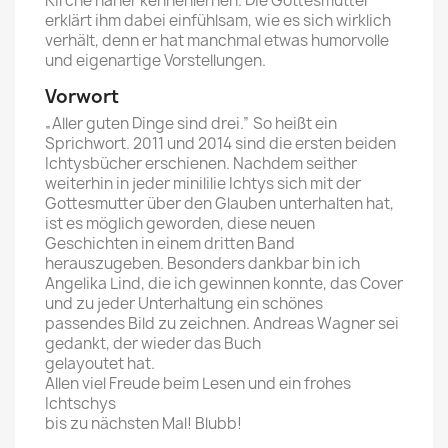
Kirche näher kennenlernen. Die Gottesmutter
erklärt ihm dabei einfühlsam, wie es sich wirklich
verhält, denn er hat manchmal etwas humorvolle
und eigenartige Vorstellungen.
Vorwort
„Aller guten Dinge sind drei.” So heißt ein
Sprichwort. 2011 und 2014 sind die ersten beiden
Ichtysbücher erschienen. Nachdem seither
weiterhin in jeder minililie Ichtys sich mit der
Gottesmutter über den Glauben unterhalten hat,
ist es möglich geworden, diese neuen
Geschichten in einem dritten Band
herauszugeben. Besonders dankbar bin ich
Angelika Lind, die ich gewinnen konnte, das Cover
und zu jeder Unterhaltung ein schönes
passendes Bild zu zeichnen. Andreas Wagner sei
gedankt, der wieder das Buch
gelayoutet hat.
Allen viel Freude beim Lesen und ein frohes
Ichtschys
bis zu nächsten Mal! Blubb!