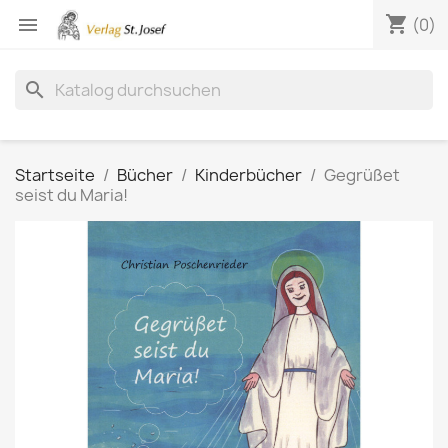
shopping_cart

(0)
search
Startseite
Bücher
Kinderbücher
Gegrüßet
seist du Maria!