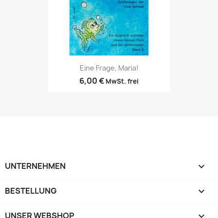
Eine Frage, Maria!
6,00 €
MwSt. frei
UNTERNEHMEN

BESTELLUNG

UNSER WEBSHOP
keyboard_arrow_down