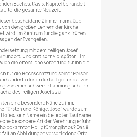
genden Buches. Das 3. Kapitel behandelt
 Kapitel die gesamte Neuzeit.
e dieser bescheidene Zimmermann, über
, von den großen Lehrern der Kirche
t wird. Im Zentrum für die ganz frühen
sagen der Evangelien.
andersetzung mit dem heiligen Josef
hundert. Und erst sehr viel später – im
auch die öffentliche Verehrung für ihn ein.
uch für die Hochschätzung seiner Person
Jahrhunderts durch die heilige Teresa von
ung von einer schweren Lähmung schrieb
rache des heiligen Josefs zu.
ühlten eine besondere Nähe zu ihm,
e Fürsten und Könige. Josef wurde zum
 Hofes, sein Name ein beliebter Taufname
lche besondere Art der Verehrung erfuhr
che bekannten Heiligtümer gibt es? Das 8.
ielfalt an Abbildungen verschiedene Orte