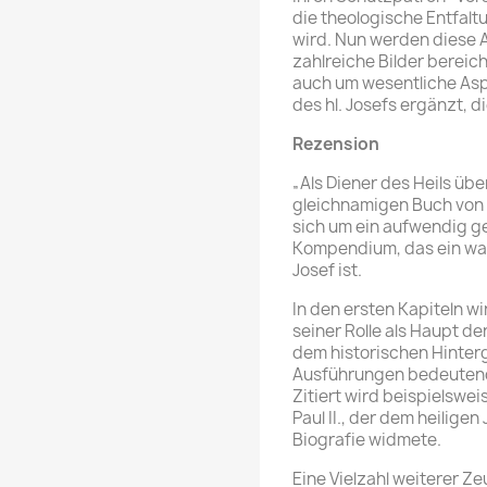
die theologische Entfalt
wird. Nun werden diese 
zahlreiche Bilder bereic
auch um wesentliche Asp
des hl. Josefs ergänzt, d
Rezension
„Als Diener des Heils übe
gleichnamigen Buch von 
sich um ein aufwendig ge
Kompendium, das ein wah
Josef ist.
In den ersten Kapiteln wi
seiner Rolle als Haupt de
dem historischen Hinterg
Ausführungen bedeutend
Zitiert wird beispielsw
Paul II., der dem heiligen
Biografie widmete.
Eine Vielzahl weiterer Z