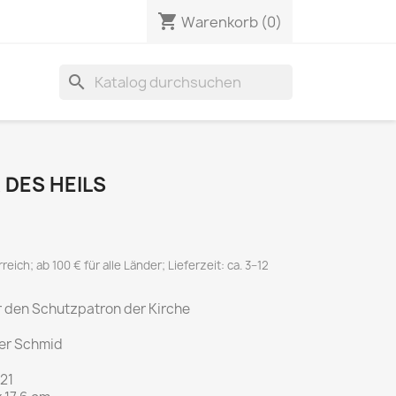
shopping_cart
Warenkorb
(0)
search
R DES HEILS
eich; ab 100 € für alle Länder; Lieferzeit: ca. 3–12
 den Schutzpatron der Kirche
er Schmid
021