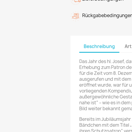
Rückgabebedingunge
Beschreibung
Art
Das Jahr des hl. Josef, d
Erhebung zum Patron der
für die Zeit vom 8. Dez
ausgerufen und mit dem 
eröffnet wurde, war für 
vorliegenden Kompendium
außergewöhnliche Gestal
nahe ist“ – wie es in dem
Bild weiter bekannt gem
Bereits im Jubiläumsjahr
Bändchen mit dem Titel „
ihren Schutzpatron“ ver